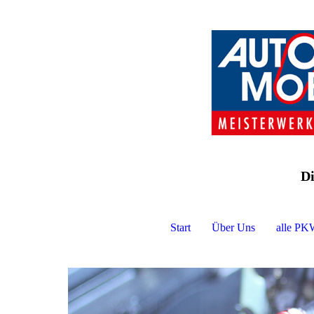
Di
Start
Über Uns
alle PK